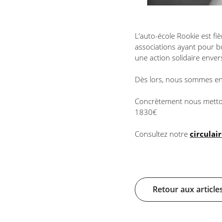
L’auto-école Rookie est f
associations ayant pour bu
une action solidaire enve
Dès lors, nous sommes en c
Concrètement nous metto
1830€
Consultez notre
circulai
Retour aux article