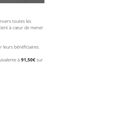
nvers toutes les
s tient à cœur de mener
 leurs bénéficiaires.
uivalente à
91,50€
sur